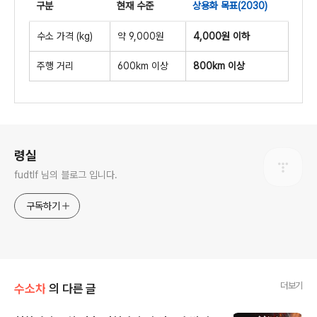
구분
현재 수준
상용화 목표(2030)
수소 가격 (kg)
약 9,000원
4,000원 이하
주행 거리
600km 이상
800km 이상
로그 정보
령실
fudtlf 님의 블로그 입니다.
구독하기
더보기
수소차
의 다른 글