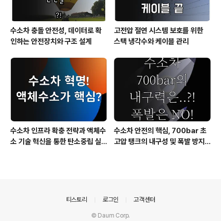
수소차 충돌 안전성, 데이터로 확
고전압 절연 시스템 보호를 위한
인하는 안전장치와 구조 설계
스택 냉각수와 케이블 관리
수소차 인프라 확충 전략과 액체수
수소차 안전의 핵심, 700bar 초
소 기술 혁신을 통한 탄소중립 실
고압 탱크의 내구성 및 폭발 방지
현
기술
의안내
티스토리
로그인
고객센터
© Daum Corp.