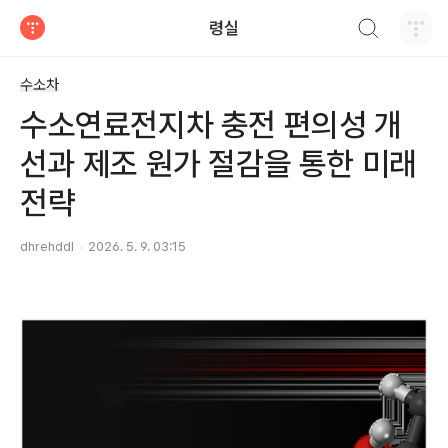
검색하기
령실
티스토리
수소차
수소연료전지차 충전 편의성 개
선과 제조 원가 절감을 통한 미래
전략
dhrehddl
2026. 5. 9. 03:15