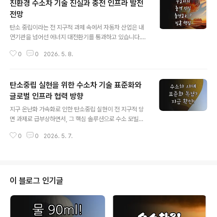
친환경 수소차 기술 진실과 충전 인프라 발전
전망
글 내용
탄소 중립이라는 전 지구적 과제 속에서 자동차 산업은 내
연기관을 넘어선 에너지 대전환기를 통과하고 있습니다.
배터리 전기차가 승용 시장을 주도하고 있다면, 수소연료
0
0
2026. 5. 8.
전지차(FCEV)는 대형 운송의 효율성과 장거리 주행의 한
계를 극복할 궁극의 솔루션으로 주목받고 있습니다. 수소
는 단순한 연료가 아닌, 재생 에너지를 저장하고 운송하는
탄소중립 실현을 위한 수소차 기술 표준화와
최적의 에너지 캐리어로서 미래 모빌리티의 심장이 될 것
입니다. 특히 주행 중 초미세먼지를 정화하는 '움직이는 공
글로벌 인프라 협력 방향
글 내용
기청정기' 역할을 수행하며 친환경성을 증명하고 있습니
지구 온난화 가속화로 인한 탄소중립 실현이 전 지구적 당
다. 핵심 인사이트: 수소 모빌리티는 에너지 소비 주체에서
면 과제로 급부상하면서, 그 핵심 솔루션으로 수소 모빌리
공급 주체로 변화하며, 그리드(Grid)와 연결된 이동형 에
티가 강력한 주목을 받고 있습니다.하지만 수소차 산업의
너지 저장소로서의 가치를 증명하고 있습니다. 구분배터리
0
0
2026. 5. 7.
완전한 개화는 개별 국가나 기업의 단독 노력만으로는 한
전기차(BEV)수소연료전지차(FCEV)주요 ..
계가 명확합니다. 수소 경제는 기술 표준화와 인프라망 연
결을 통해 완성되는 글로벌 네트워크 산업이기 때문입니
다. "수소 경제는 기술 표준화와 인프라망 연결을 통해 완
성되는 글로벌 네트워크 산업입니다." 국제 협력이 가져올
이 블로그 인기글
핵심 가치기술 표준 정립: 국가 간 충전 규격 및 안전 기준
통합으로 시장 진입 장벽 완화공급망 안정화: 수소 생산국
과 소비국을 잇는 글로벌 수소 공급망(GSC) 구축규모의
경제: 글로벌 공동 수요 창출을 통한 생산 단가 절감 및 보