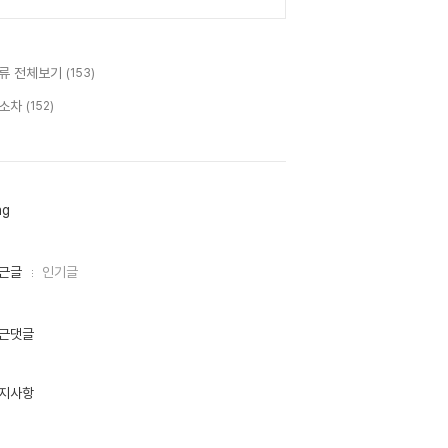
류 전체보기
(153)
소차
(152)
ag
근글
인기글
근댓글
지사항