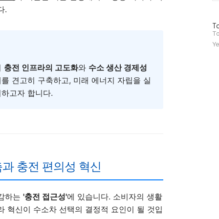
다.
방
To
문
To
자
Ye
수
어
충전 인프라의 고도화
와
수소 생산 경제성
를 견고히 구축하고, 미래 에너지 자립을 실
시하고자 합니다.
과 충전 편의성 혁신
체감하는
'충전 접근성'
에 있습니다. 소비자의 생활
라 혁신이 수소차 선택의 결정적 요인이 될 것입