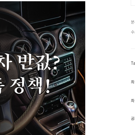
분
수
T
최
최
근
글
과
인
최
기
글
공