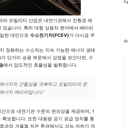
페
F
이
스
북
트
따라 모빌리티 산업은 내연기관에서 친환경 에
위
 있습니다. 특히 대형 상용차 분야에서 배터리
터
플
유일한 대안으로
수소전기차(FCEV)
가 다시금 주
러
Ar
그
인
까지 정화하는 수소차는 지속 가능한 에너지 생태
)가 단거리 승용 부문에서 강점을 보인다면, 수
Ca
송
에서 압도적인 효율성을 발휘합니다.
생에너지의 간헐성을 극복하고 모빌리티의 운
 에너지 캐리어입니다."
시간으로 내연기관 수준의 편의성을 제공하며, 1
를 확보합니다. 또한 대용량 공기 공급 장치를 통
 효과
와 겨울철 저온 환경에서도 성능 저하가 적