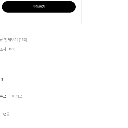
구독하기
류 전체보기
(153)
소차
(152)
ag
근글
인기글
근댓글